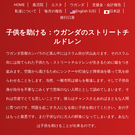
HOME
孤児院
エスタ
ウガンダ
支援金・会計報告
私達について
毎月の報告
English (US)
日本語
銀行口座
子供を助ける：ウガンダのストリートチ
ルドレン
ウガンダ首都カンパラのど真ん中にはスラム街が沢山あります。そのスラム
街には捨てられた子供たち：ストリートチルドレンが生きるために嘘をつき
盗みます。空腹から逃げるためにシンナーや灯油など揮発油を吸って気を紛
らわせることをします。当然、一般市民は彼らを敬遠します。そして子供自
身が自分を不要なごみくずで意味のない人間ととして認めてしまいます。そ
れは空虚でとても悲しいことです。彼らはチャンスさえあればまともな人間
に育つのです。問題を起こす大人になる前に子供を助けてください。女の子
はもっと最悪です。まだ子供なのに大人の餌食になってしまいます。あなた
は子供を助けることが出来るのです。