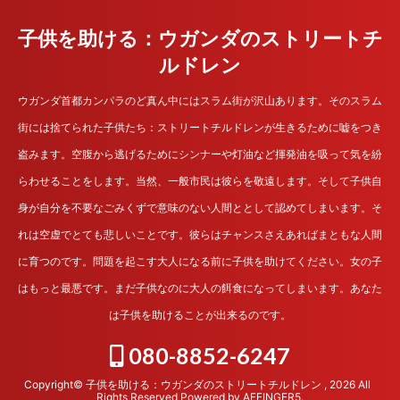
子供を助ける：ウガンダのストリートチ
ルドレン
ウガンダ首都カンパラのど真ん中にはスラム街が沢山あります。そのスラム
街には捨てられた子供たち：ストリートチルドレンが生きるために嘘をつき
盗みます。空腹から逃げるためにシンナーや灯油など揮発油を吸って気を紛
らわせることをします。当然、一般市民は彼らを敬遠します。そして子供自
身が自分を不要なごみくずで意味のない人間ととして認めてしまいます。そ
れは空虚でとても悲しいことです。彼らはチャンスさえあればまともな人間
に育つのです。問題を起こす大人になる前に子供を助けてください。女の子
はもっと最悪です。まだ子供なのに大人の餌食になってしまいます。あなた
は子供を助けることが出来るのです。
080-8852-6247
Copyright© 子供を助ける：ウガンダのストリートチルドレン , 2026 All
Rights Reserved Powered by
AFFINGER5
.