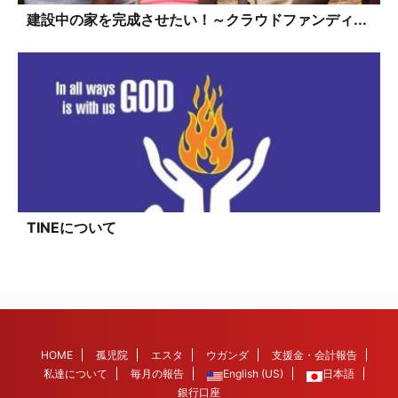
建設中の家を完成させたい！～クラウドファンディ...
TINEについて
HOME
孤児院
エスタ
ウガンダ
支援金・会計報告
私達について
毎月の報告
English (US)
日本語
銀行口座