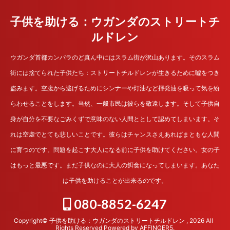
子供を助ける：ウガンダのストリートチ
ルドレン
ウガンダ首都カンパラのど真ん中にはスラム街が沢山あります。そのスラム
街には捨てられた子供たち：ストリートチルドレンが生きるために嘘をつき
盗みます。空腹から逃げるためにシンナーや灯油など揮発油を吸って気を紛
らわせることをします。当然、一般市民は彼らを敬遠します。そして子供自
身が自分を不要なごみくずで意味のない人間ととして認めてしまいます。そ
れは空虚でとても悲しいことです。彼らはチャンスさえあればまともな人間
に育つのです。問題を起こす大人になる前に子供を助けてください。女の子
はもっと最悪です。まだ子供なのに大人の餌食になってしまいます。あなた
は子供を助けることが出来るのです。
080-8852-6247
Copyright© 子供を助ける：ウガンダのストリートチルドレン , 2026 All
Rights Reserved Powered by
AFFINGER5
.