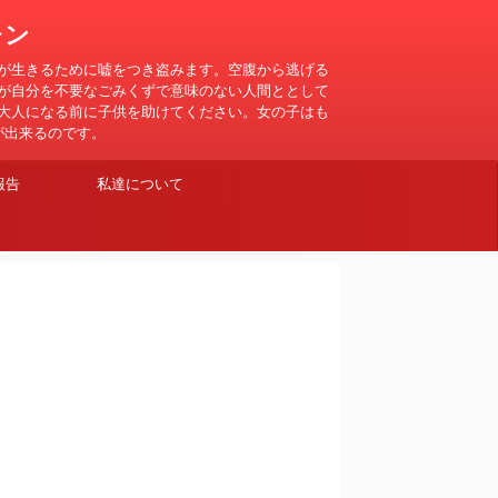
レン
が生きるために嘘をつき盗みます。空腹から逃げる
が自分を不要なごみくずで意味のない人間ととして
大人になる前に子供を助けてください。女の子はも
が出来るのです。
報告
私達について