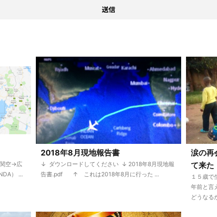
2018年8月現地報告書
涙の再
： 関空→広
↓ ダウンロードしてください ↓ 2018年8月現地報
て来た！
） ...
告書.pdf ↑ これは2018年8月に行った ...
１５歳で
年前と言え
どうなるか