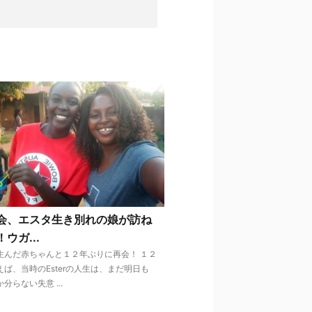
会、エスタ生き別れの娘が訪ね
ウガ...
生んだ赤ちゃんと１２年ぶりに再会！ １２
ば、当時のEsterの人生は、まだ明日も
分らない失意 ...