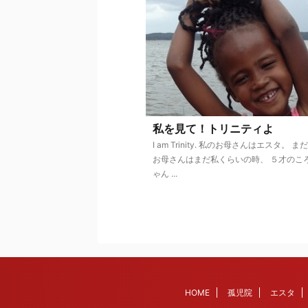
私を見て！トリニティよ
I am Trinity. 私のお母さんはエスタ。 ま
お母さんはまだ私くらいの時、 ５才のこ
ゃん ...
HOME
孤児院
エスタ