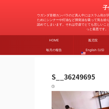
子
ウガンダ首都カンパラのど真ん中にはスラム街が
ためにシンナーや灯油など揮発油を吸って気を紛
認めてしまいます。それは空虚でとても悲しいこ
っと最悪です。
HOME
孤児院
毎月の報告
English (US)
S__36249695