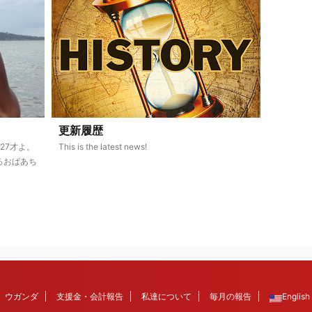
更新履歴
だ27才よ。
This is the latest news!
ろおばあち
ウガンダ
支援金・会計報告
私達について
毎月の報告
English