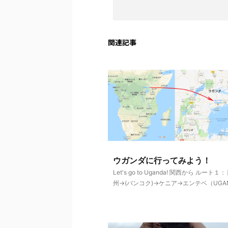
関連記事
ウガンダに行ってみよう！
Let's go to Uganda! 関西から ルート１
州→(バンコク)→ケニア→エンテベ（UGANDA