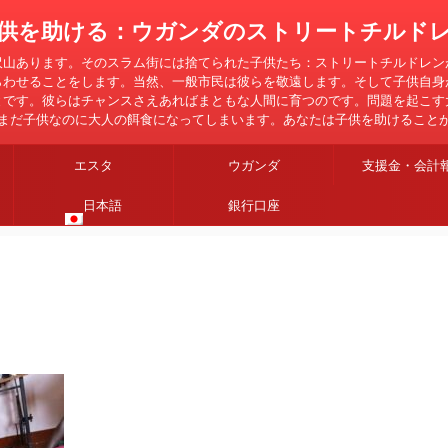
供を助ける：ウガンダのストリートチルド
沢山あります。そのスラム街には捨てられた子供たち：ストリートチルドレン
らわせることをします。当然、一般市民は彼らを敬遠します。そして子供自身
とです。彼らはチャンスさえあればまともな人間に育つのです。問題を起こす
まだ子供なのに大人の餌食になってしまいます。あなたは子供を助けること
エスタ
ウガンダ
支援金・会計
日本語
銀行口座