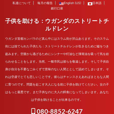
私達について
毎月の報告
English (US)
日本語
銀行口座
子供を助ける：ウガンダのストリートチ
ルドレン
ウガンダ首都カンパラのど真ん中にはスラム街が沢山あります。そのスラム
街には捨てられた子供たち：ストリートチルドレンが生きるために嘘をつき
盗みます。空腹から逃げるためにシンナーや灯油など揮発油を吸って気を紛
らわせることをします。当然、一般市民は彼らを敬遠します。そして子供自
身が自分を不要なごみくずで意味のない人間ととして認めてしまいます。そ
れは空虚でとても悲しいことです。彼らはチャンスさえあればまともな人間
に育つのです。問題を起こす大人になる前に子供を助けてください。女の子
はもっと最悪です。まだ子供なのに大人の餌食になってしまいます。あなた
は子供を助けることが出来るのです。
080-8852-6247