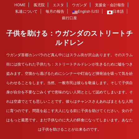
HOME
孤児院
エスタ
ウガンダ
支援金・会計報告
私達について
毎月の報告
English (US)
日本語
銀行口座
子供を助ける：ウガンダのストリートチ
ルドレン
ウガンダ首都カンパラのど真ん中にはスラム街が沢山あります。そのスラム
街には捨てられた子供たち：ストリートチルドレンが生きるために嘘をつき
盗みます。空腹から逃げるためにシンナーや灯油など揮発油を吸って気を紛
らわせることをします。当然、一般市民は彼らを敬遠します。そして子供自
身が自分を不要なごみくずで意味のない人間ととして認めてしまいます。そ
れは空虚でとても悲しいことです。彼らはチャンスさえあればまともな人間
に育つのです。問題を起こす大人になる前に子供を助けてください。女の子
はもっと最悪です。まだ子供なのに大人の餌食になってしまいます。あなた
は子供を助けることが出来るのです。