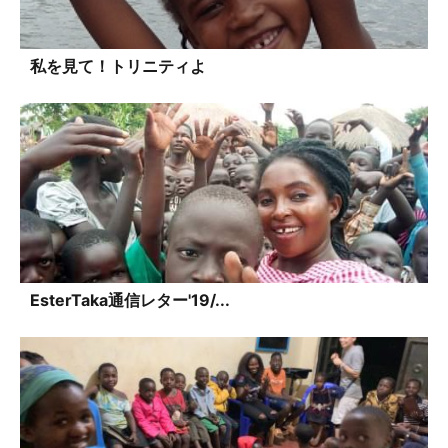
私を見て！トリニティよ
EsterTaka通信レター'19/...