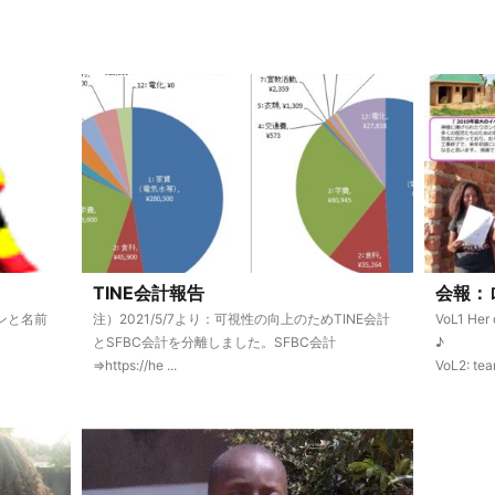
TINE会計報告
会報：
コンと名前
注）2021/5/7より：可視性の向上のためTINE会計
VoL1 Her 
とSFBC会計を分離しました。SFBC会計
♪
⇒https://he ...
VoL2: tea