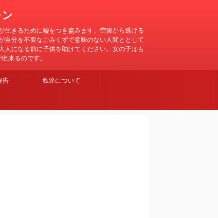
レン
が生きるために嘘をつき盗みます。空腹から逃げる
が自分を不要なごみくずで意味のない人間ととして
大人になる前に子供を助けてください。女の子はも
が出来るのです。
報告
私達について