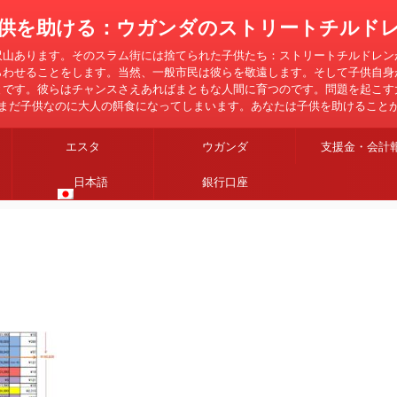
供を助ける：ウガンダのストリートチルド
沢山あります。そのスラム街には捨てられた子供たち：ストリートチルドレン
らわせることをします。当然、一般市民は彼らを敬遠します。そして子供自身
とです。彼らはチャンスさえあればまともな人間に育つのです。問題を起こす
まだ子供なのに大人の餌食になってしまいます。あなたは子供を助けること
エスタ
ウガンダ
支援金・会計
日本語
銀行口座