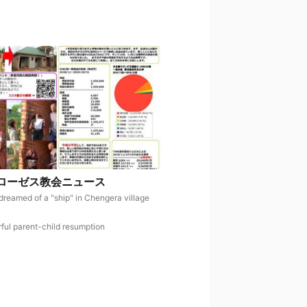
ローゼス教会ニュース
dreamed of a "ship" in Chengera village
rful parent-child resumption