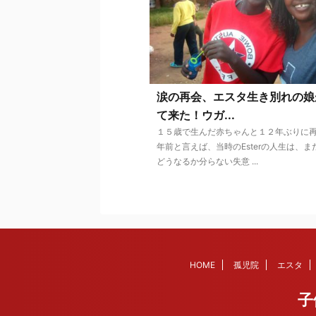
涙の再会、エスタ生き別れの娘
て来た！ウガ...
１５歳で生んだ赤ちゃんと１２年ぶりに再
年前と言えば、当時のEsterの人生は、ま
どうなるか分らない失意 ...
HOME
孤児院
エスタ
子