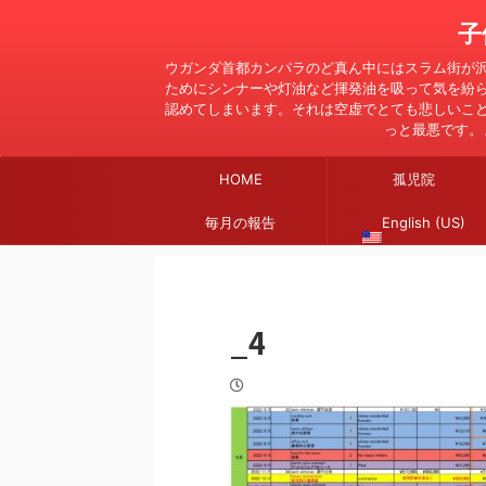
子
ウガンダ首都カンパラのど真ん中にはスラム街が
ためにシンナーや灯油など揮発油を吸って気を紛
認めてしまいます。それは空虚でとても悲しいこ
っと最悪です。
HOME
孤児院
毎月の報告
English (US)
_4