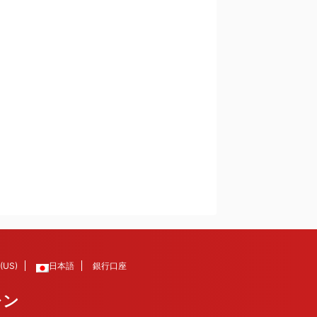
 (US)
日本語
銀行口座
レン