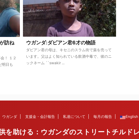
が訪ね
ウガンダ:ダビアン君6才の物語
ダビアン君の母は、キセニのスラム街で薬を売って
います。父はよく知られている飲酒中毒で、彼のニ
会！ １２
ックネーム ``swakir ...
だ明日も
ウガンダ
支援金・会計報告
私達について
毎月の報告
English
供を助ける：ウガンダのストリートチルド