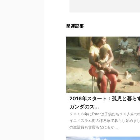
関連記事
2016年スタート：孤児と暮ら
ガンダのス...
２０１６年にEsterは子供たち１６人をつ
イニィスラム街のぼろ家で暮らし始めま
の生活費も食費もなにもか ...