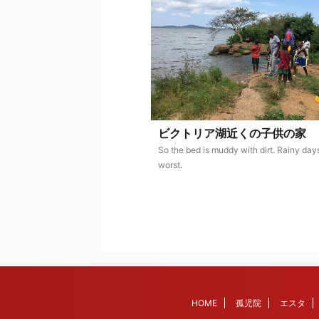
ビクトリア湖近くの子供の家
So the bed is muddy with dirt. Rainy day
worst.
HOME
孤児院
エスタ