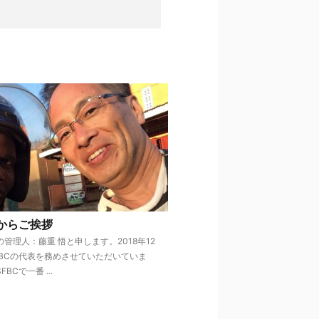
からご挨拶
管理人：藤重 悟と申します。2018年12
FBCの代表を務めさせていただいていま
BCで一番 ...