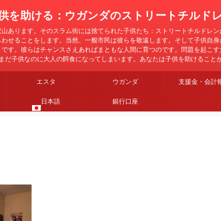
供を助ける：ウガンダのストリートチルド
沢山あります。そのスラム街には捨てられた子供たち：ストリートチルドレン
らわせることをします。当然、一般市民は彼らを敬遠します。そして子供自身
とです。彼らはチャンスさえあればまともな人間に育つのです。問題を起こす
まだ子供なのに大人の餌食になってしまいます。あなたは子供を助けること
エスタ
ウガンダ
支援金・会計
日本語
銀行口座