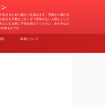
レン
が生きるために嘘をつき盗みます。空腹から逃げる
が自分を不要なごみくずで意味のない人間ととして
大人になる前に子供を助けてください。女の子はも
が出来るのです。
報告
私達について