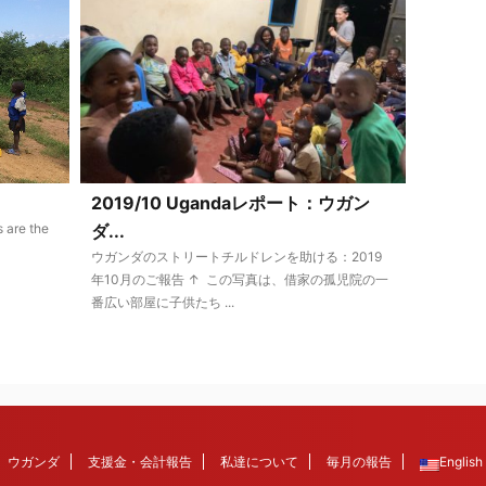
2019/10 Ugandaレポート：ウガン
s are the
ダ...
ウガンダのストリートチルドレンを助ける：2019
年10月のご報告 ↑ この写真は、借家の孤児院の一
番広い部屋に子供たち ...
ウガンダ
支援金・会計報告
私達について
毎月の報告
English