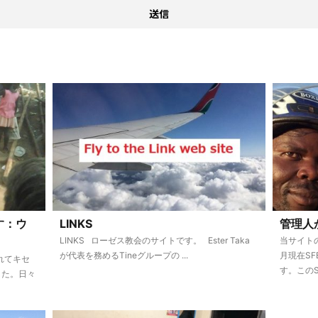
す：ウ
LINKS
管理人
LINKS ローゼス教会のサイトです。 Ester Taka
当サイトの
が代表を務めるTineグループの ...
月現在S
れてキセ
す。このSF
した。日々