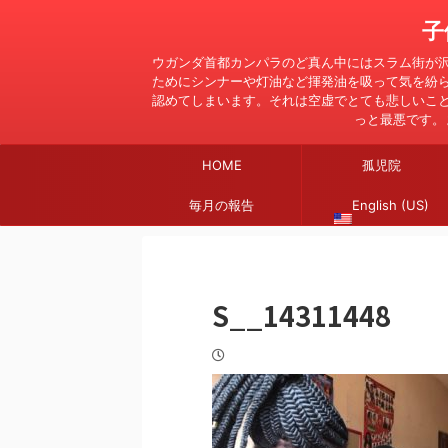
子
ウガンダ首都カンパラのど真ん中にはスラム街が
ためにシンナーや灯油など揮発油を吸って気を紛
認めてしまいます。それは空虚でとても悲しいこ
っと最悪です。
HOME
孤児院
毎月の報告
English (US)
S__14311448