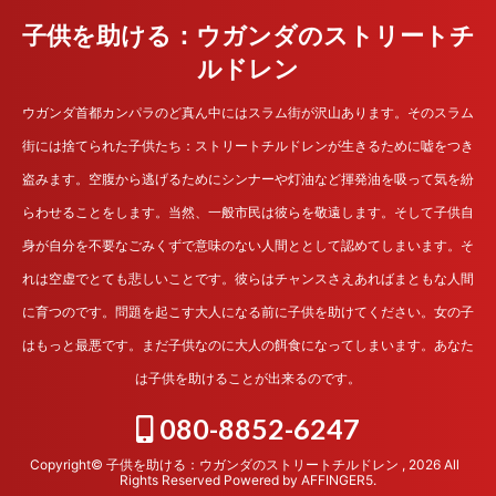
子供を助ける：ウガンダのストリートチ
ルドレン
ウガンダ首都カンパラのど真ん中にはスラム街が沢山あります。そのスラム
街には捨てられた子供たち：ストリートチルドレンが生きるために嘘をつき
盗みます。空腹から逃げるためにシンナーや灯油など揮発油を吸って気を紛
らわせることをします。当然、一般市民は彼らを敬遠します。そして子供自
身が自分を不要なごみくずで意味のない人間ととして認めてしまいます。そ
れは空虚でとても悲しいことです。彼らはチャンスさえあればまともな人間
に育つのです。問題を起こす大人になる前に子供を助けてください。女の子
はもっと最悪です。まだ子供なのに大人の餌食になってしまいます。あなた
は子供を助けることが出来るのです。
080-8852-6247
Copyright© 子供を助ける：ウガンダのストリートチルドレン , 2026 All
Rights Reserved Powered by
AFFINGER5
.