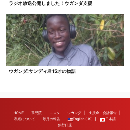
ラジオ放送公開しました！ウガンダ支援
ウガンダ:サンディ君15才の物語
HOME
孤児院
エスタ
ウガンダ
支援金・会計報告
私達について
毎月の報告
English (US)
日本語
銀行口座