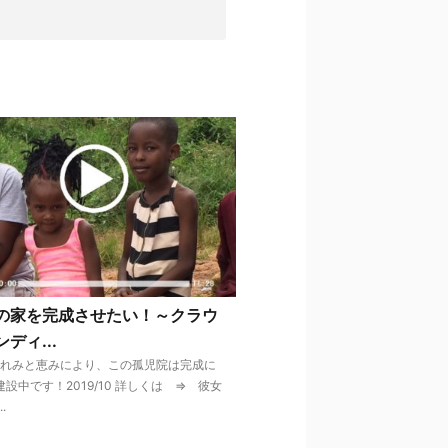
の家を完成させたい！～クラウ
ディ...
れみと恵みにより、この孤児院は完成に
設中です！2019/10 詳しくは ⇒ 彼女
.