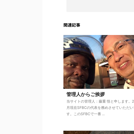
関連記事
管理人からご挨拶
当サイトの管理人：藤重 悟と申します。20
月現在SFBCの代表を務めさせていただ
す。このSFBCで一番 ...