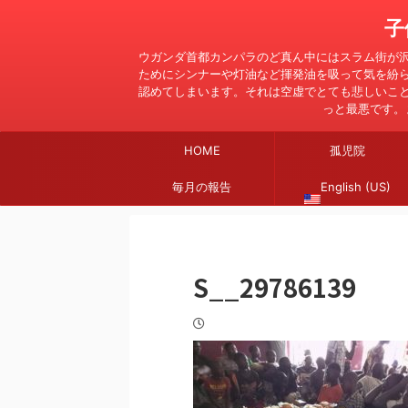
子
ウガンダ首都カンパラのど真ん中にはスラム街が
ためにシンナーや灯油など揮発油を吸って気を紛
認めてしまいます。それは空虚でとても悲しいこ
っと最悪です。
HOME
孤児院
毎月の報告
English (US)
S__29786139