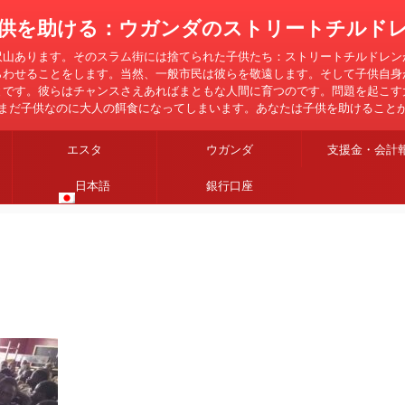
供を助ける：ウガンダのストリートチルド
沢山あります。そのスラム街には捨てられた子供たち：ストリートチルドレン
らわせることをします。当然、一般市民は彼らを敬遠します。そして子供自身
とです。彼らはチャンスさえあればまともな人間に育つのです。問題を起こす
まだ子供なのに大人の餌食になってしまいます。あなたは子供を助けること
エスタ
ウガンダ
支援金・会計
日本語
銀行口座