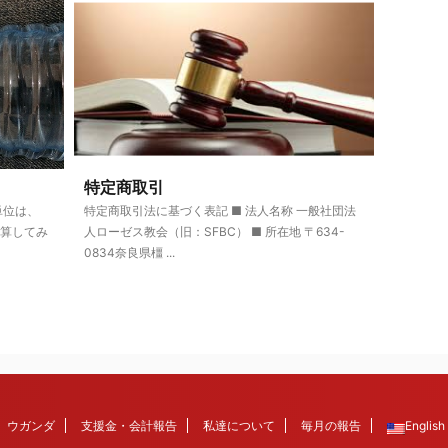
特定商取引
の単位は、
特定商取引法に基づく表記 ■ 法人名称 一般社団法
換算してみ
人ローゼス教会（旧：SFBC） ■ 所在地 〒634-
0834奈良県橿 ...
ウガンダ
支援金・会計報告
私達について
毎月の報告
English