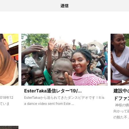
EsterTaka通信レター'19/...
建設中
18年12
EsterTakaから送られてきたダンスビデオです！It is
ドファン
いていま
a dance video sent from Este ...
神様の憐
向かって建
の観た不 ..