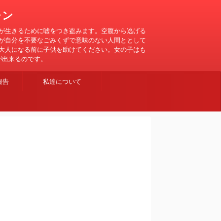
レン
が生きるために嘘をつき盗みます。空腹から逃げる
が自分を不要なごみくずで意味のない人間ととして
大人になる前に子供を助けてください。女の子はも
が出来るのです。
報告
私達について