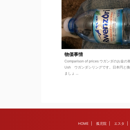
物価事情
Comparison of prices ウガンダのお金
Ush ウガンダシリングです。日本円と
ましょ ...
HOME
孤児院
エスタ