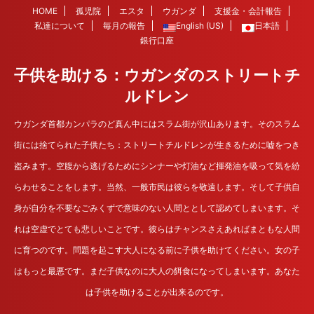
HOME
孤児院
エスタ
ウガンダ
支援金・会計報告
私達について
毎月の報告
English (US)
日本語
銀行口座
子供を助ける：ウガンダのストリートチ
ルドレン
ウガンダ首都カンパラのど真ん中にはスラム街が沢山あります。そのスラム
街には捨てられた子供たち：ストリートチルドレンが生きるために嘘をつき
盗みます。空腹から逃げるためにシンナーや灯油など揮発油を吸って気を紛
らわせることをします。当然、一般市民は彼らを敬遠します。そして子供自
身が自分を不要なごみくずで意味のない人間ととして認めてしまいます。そ
れは空虚でとても悲しいことです。彼らはチャンスさえあればまともな人間
に育つのです。問題を起こす大人になる前に子供を助けてください。女の子
はもっと最悪です。まだ子供なのに大人の餌食になってしまいます。あなた
は子供を助けることが出来るのです。