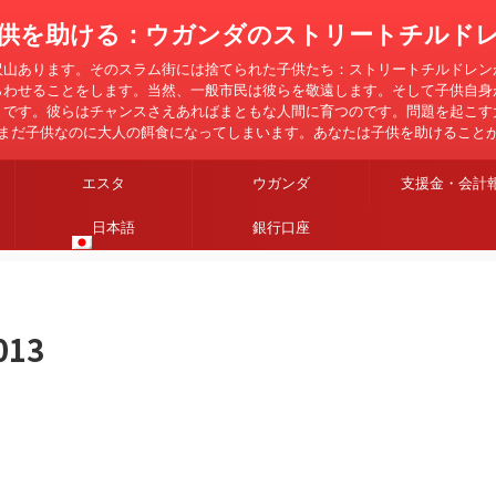
供を助ける：ウガンダのストリートチルド
沢山あります。そのスラム街には捨てられた子供たち：ストリートチルドレン
らわせることをします。当然、一般市民は彼らを敬遠します。そして子供自身
とです。彼らはチャンスさえあればまともな人間に育つのです。問題を起こす
まだ子供なのに大人の餌食になってしまいます。あなたは子供を助けること
エスタ
ウガンダ
支援金・会計
日本語
銀行口座
013