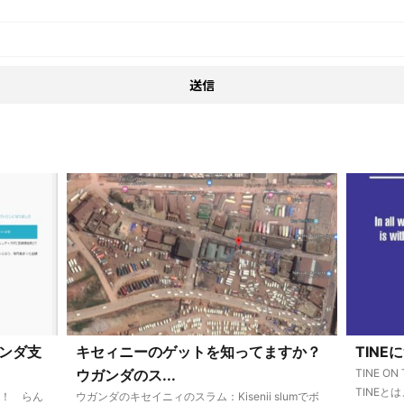
ンダ支
キセィニーのゲットを知ってますか？
TINE
ウガンダのス...
TINE ON
TINEと
た！ らん
ウガンダのキセイニィのスラム：Kisenii slumでボ