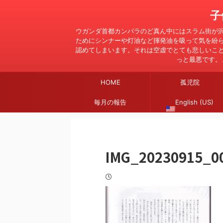
子
ウガンダ首都カンパラのど真ん中にはスラム街が
ためにシンナーや灯油など揮発油を吸って気を紛
認めてしまいます。それは空虚でとても悲しいこ
っと最悪です。
HOME
孤児院
毎月の報告
English (US)
IMG_20230915_0