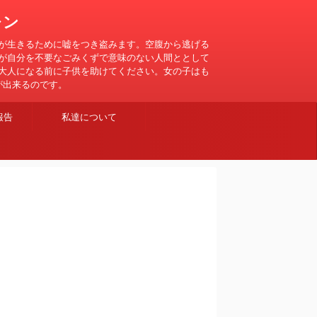
レン
が生きるために嘘をつき盗みます。空腹から逃げる
が自分を不要なごみくずで意味のない人間ととして
大人になる前に子供を助けてください。女の子はも
が出来るのです。
報告
私達について