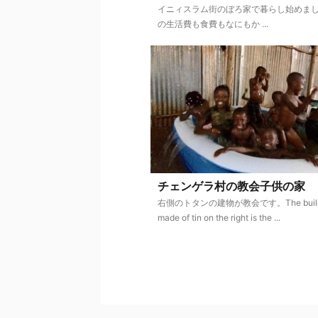
イニィスラム街のぼろ家で暮らし始めま
の生活費も食費もなにもか ...
チェンゲラ村の教会子供の家
右側のトタンの建物が教会です。The build
made of tin on the right is the ...