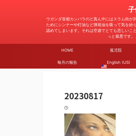
子
ウガンダ首都カンパラのど真ん中にはスラム街が
ためにシンナーや灯油など揮発油を吸って気を紛
認めてしまいます。それは空虚でとても悲しいこ
っと最悪です。
HOME
孤児院
毎月の報告
English (US)
20230817