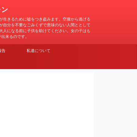
レン
が生きるために嘘をつき盗みます。空腹から逃げる
が自分を不要なごみくずで意味のない人間ととして
大人になる前に子供を助けてください。女の子はも
が出来るのです。
報告
私達について