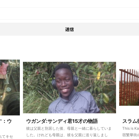
す：ウ
ウガンダ:サンディ君15才の物語
スラム
彼は父親と別居した後、母親と一緒に暮らしていま
This is
した。けれども母親は、彼を父親に送り返しまし
宿繁華街の
れてキセ