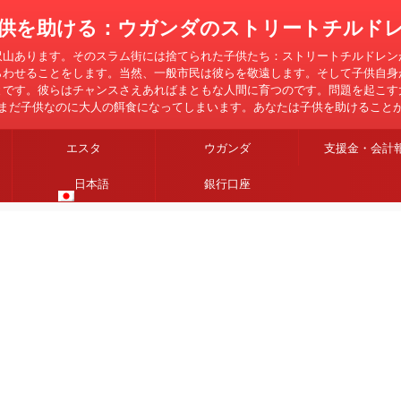
供を助ける：ウガンダのストリートチルド
沢山あります。そのスラム街には捨てられた子供たち：ストリートチルドレン
らわせることをします。当然、一般市民は彼らを敬遠します。そして子供自身
とです。彼らはチャンスさえあればまともな人間に育つのです。問題を起こす
まだ子供なのに大人の餌食になってしまいます。あなたは子供を助けること
エスタ
ウガンダ
支援金・会計
日本語
銀行口座