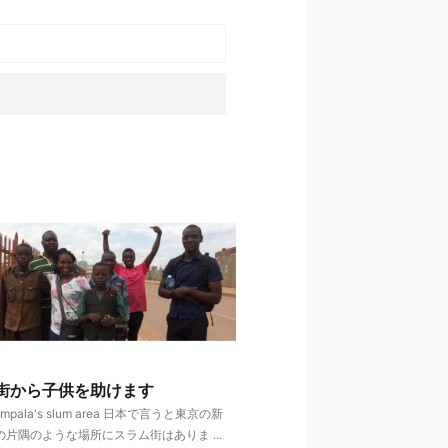
街から子供を助けます
 Kampala's slum area 日本で言うと東京の新
片隅のような場所にスラム街はありま ...