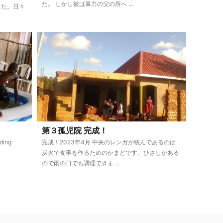
た。 しかし彼は暴力の父の所へ ...
した。日々
第３孤児院 完成！
ing
完成！2023年4月 中央のレンガが積んであるのは
炭火で食事を作るためのかまどです。ひさしがある
ので雨の日でも調理できま ...