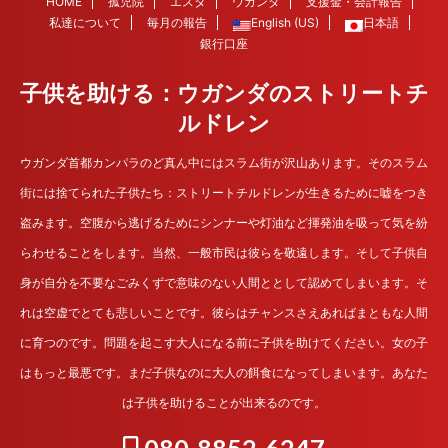
HOME
孤児院
エスタ
ウガンダ
支援金・会計報告
私達について
毎月の報告
English (US)
日本語
銀行口座
子供を助ける：ウガンダのストリートチ
ルドレン
ウガンダ首都カンパラのど真ん中にはスラム街が沢山あります。そのスラム
街には捨てられた子供たち：ストリートチルドレンが生きるために嘘をつき
盗みます。空腹から逃げるためにシンナーや灯油など揮発油を吸って気を紛
らわせることをします。当然、一般市民は彼らを敬遠します。そして子供自
身が自分を不要なごみくずで意味のない人間ととして認めてしまいます。そ
れは空虚でとても悲しいことです。彼らはチャンスさえあればまともな人間
に育つのです。問題を起こす大人になる前に子供を助けてください。女の子
はもっと最悪です。まだ子供なのに大人の餌食になってしまいます。あなた
は子供を助けることが出来るのです。