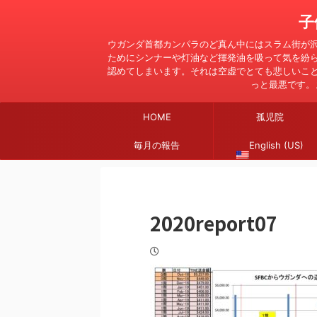
子
ウガンダ首都カンパラのど真ん中にはスラム街が
ためにシンナーや灯油など揮発油を吸って気を紛
認めてしまいます。それは空虚でとても悲しいこ
っと最悪です。
HOME
孤児院
毎月の報告
English (US)
2020report07