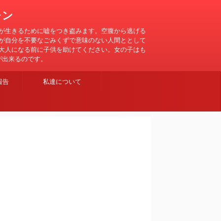
レン
が生きるために嘘をつき盗みます。空腹から逃げる
が自分を不要なごみくずで意味のない人間ととして
大人になる前に子供を助けてください。女の子はも
が出来るのです。
報告
私達について