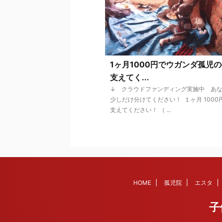
1ヶ月1000円でウガンダ孤児
支えてく...
↓ クラウドファンディング実施中 あ
少しだけ分けてください！ １ヶ月 1000
支えてください！ （ ...
HOME
孤児院
エスタ
子