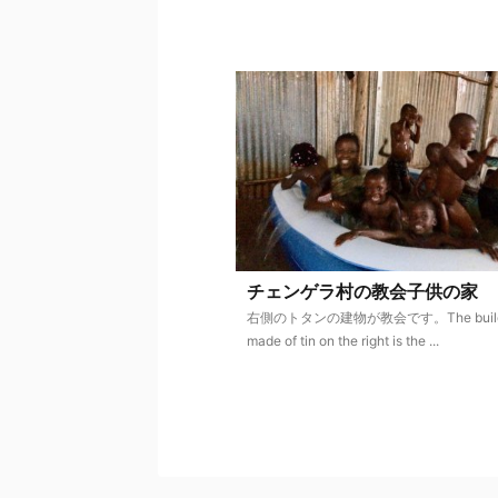
チェンゲラ村の教会子供の家
右側のトタンの建物が教会です。The build
made of tin on the right is the ...