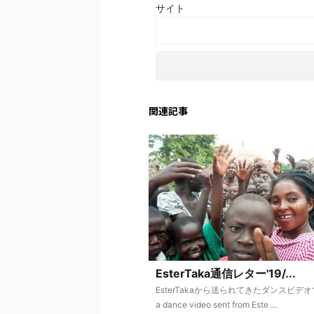
サイト
関連記事
EsterTaka通信レター'19/...
EsterTakaから送られてきたダンスビデオです
a dance video sent from Este ...