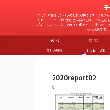
子
ウガンダ首都カンパラのど真ん中にはスラム街が
ためにシンナーや灯油など揮発油を吸って気を紛
認めてしまいます。それは空虚でとても悲しいこ
っと最悪です。
HOME
孤児院
毎月の報告
English (US)
2020report02