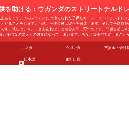
供を助ける：ウガンダのストリートチルド
沢山あります。そのスラム街には捨てられた子供たち：ストリートチルドレン
らわせることをします。当然、一般市民は彼らを敬遠します。そして子供自身
とです。彼らはチャンスさえあればまともな人間に育つのです。問題を起こす
まだ子供なのに大人の餌食になってしまいます。あなたは子供を助けること
エスタ
ウガンダ
支援金・会計
日本語
銀行口座