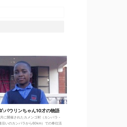
ダ:パウリンちゃん10才の物語
10月に開催されたカメンゴ村（カンパラ -
路沿いのカンパラから60km）での奉仕活