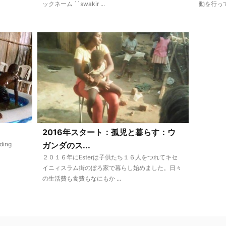
ックネーム ``swakir ...
動を行って
2016年スタート：孤児と暮らす：ウ
ing
ガンダのス...
２０１６年にEsterは子供たち１６人をつれてキセ
イニィスラム街のぼろ家で暮らし始めました。日々
の生活費も食費もなにもか ...