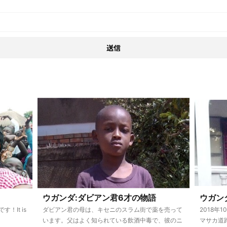
ウガンダ:ダビアン君6才の物語
ウガン
！It is
ダビアン君の母は、キセニのスラム街で薬を売って
2018年
います。父はよく知られている飲酒中毒で、彼のニ
マサカ道