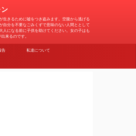
レン
が生きるために嘘をつき盗みます。空腹から逃げる
が自分を不要なごみくずで意味のない人間ととして
大人になる前に子供を助けてください。女の子はも
が出来るのです。
報告
私達について