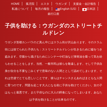
HOME
孤児院
エスタ
ウガンダ
支援金・会計報告
私達について
毎月の報告
English (US)
日本語
銀行口座
子供を助ける：ウガンダのストリートチ
ルドレン
ウガンダ首都カンパラのど真ん中にはスラム街が沢山あります。そのスラム
街には捨てられた子供たち：ストリートチルドレンが生きるために嘘をつき
盗みます。空腹から逃げるためにシンナーや灯油など揮発油を吸って気を紛
らわせることをします。当然、一般市民は彼らを敬遠します。そして子供自
身が自分を不要なごみくずで意味のない人間ととして認めてしまいます。そ
れは空虚でとても悲しいことです。彼らはチャンスさえあればまともな人間
に育つのです。問題を起こす大人になる前に子供を助けてください。女の子
はもっと最悪です。まだ子供なのに大人の餌食になってしまいます。あなた
は子供を助けることが出来るのです。