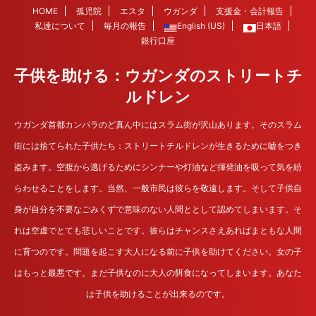
HOME
孤児院
エスタ
ウガンダ
支援金・会計報告
私達について
毎月の報告
English (US)
日本語
銀行口座
子供を助ける：ウガンダのストリートチ
ルドレン
ウガンダ首都カンパラのど真ん中にはスラム街が沢山あります。そのスラム
街には捨てられた子供たち：ストリートチルドレンが生きるために嘘をつき
盗みます。空腹から逃げるためにシンナーや灯油など揮発油を吸って気を紛
らわせることをします。当然、一般市民は彼らを敬遠します。そして子供自
身が自分を不要なごみくずで意味のない人間ととして認めてしまいます。そ
れは空虚でとても悲しいことです。彼らはチャンスさえあればまともな人間
に育つのです。問題を起こす大人になる前に子供を助けてください。女の子
はもっと最悪です。まだ子供なのに大人の餌食になってしまいます。あなた
は子供を助けることが出来るのです。