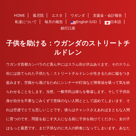
HOME
孤児院
エスタ
ウガンダ
支援金・会計報告
私達について
毎月の報告
English (US)
日本語
銀行口座
子供を助ける：ウガンダのストリートチ
ルドレン
ウガンダ首都カンパラのど真ん中にはスラム街が沢山あります。そのスラム
街には捨てられた子供たち：ストリートチルドレンが生きるために嘘をつき
盗みます。空腹から逃げるためにシンナーや灯油など揮発油を吸って気を紛
らわせることをします。当然、一般市民は彼らを敬遠します。そして子供自
身が自分を不要なごみくずで意味のない人間ととして認めてしまいます。そ
れは空虚でとても悲しいことです。彼らはチャンスさえあればまともな人間
に育つのです。問題を起こす大人になる前に子供を助けてください。女の子
はもっと最悪です。まだ子供なのに大人の餌食になってしまいます。あなた