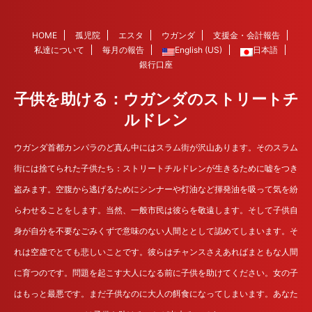
HOME
孤児院
エスタ
ウガンダ
支援金・会計報告
私達について
毎月の報告
English (US)
日本語
銀行口座
子供を助ける：ウガンダのストリートチ
ルドレン
ウガンダ首都カンパラのど真ん中にはスラム街が沢山あります。そのスラム
街には捨てられた子供たち：ストリートチルドレンが生きるために嘘をつき
盗みます。空腹から逃げるためにシンナーや灯油など揮発油を吸って気を紛
らわせることをします。当然、一般市民は彼らを敬遠します。そして子供自
身が自分を不要なごみくずで意味のない人間ととして認めてしまいます。そ
れは空虚でとても悲しいことです。彼らはチャンスさえあればまともな人間
に育つのです。問題を起こす大人になる前に子供を助けてください。女の子
はもっと最悪です。まだ子供なのに大人の餌食になってしまいます。あなた