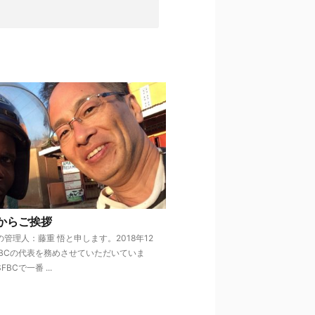
からご挨拶
管理人：藤重 悟と申します。2018年12
FBCの代表を務めさせていただいていま
BCで一番 ...