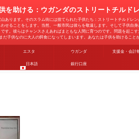
供を助ける：ウガンダのストリートチルド
沢山あります。そのスラム街には捨てられた子供たち：ストリートチルドレン
らわせることをします。当然、一般市民は彼らを敬遠します。そして子供自身
とです。彼らはチャンスさえあればまともな人間に育つのです。問題を起こす
まだ子供なのに大人の餌食になってしまいます。あなたは子供を助けること
エスタ
ウガンダ
支援金・会計
日本語
銀行口座