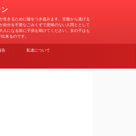
レン
が生きるために嘘をつき盗みます。空腹から逃げる
が自分を不要なごみくずで意味のない人間ととして
大人になる前に子供を助けてください。女の子はも
が出来るのです。
報告
私達について