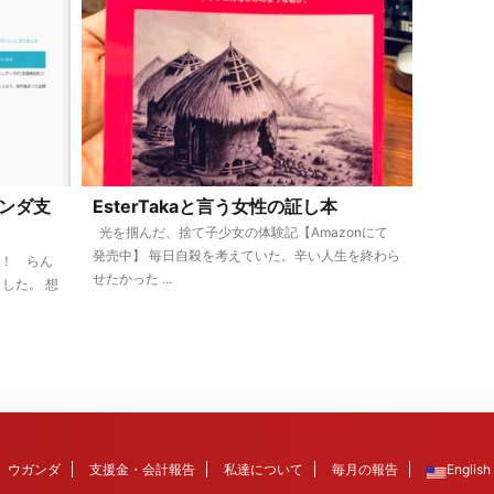
ンダ支
EsterTakaと言う女性の証し本
光を掴んだ、捨て子少女の体験記【Amazonにて
発売中】 毎日自殺を考えていた。辛い人生を終わら
た！ らん
せたかった ...
した。 想
ウガンダ
支援金・会計報告
私達について
毎月の報告
English