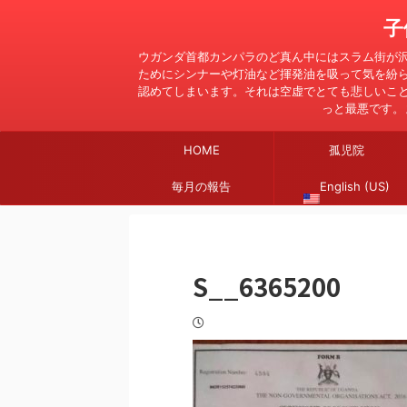
子
ウガンダ首都カンパラのど真ん中にはスラム街が
ためにシンナーや灯油など揮発油を吸って気を紛
認めてしまいます。それは空虚でとても悲しいこ
っと最悪です。
HOME
孤児院
毎月の報告
English (US)
S__6365200