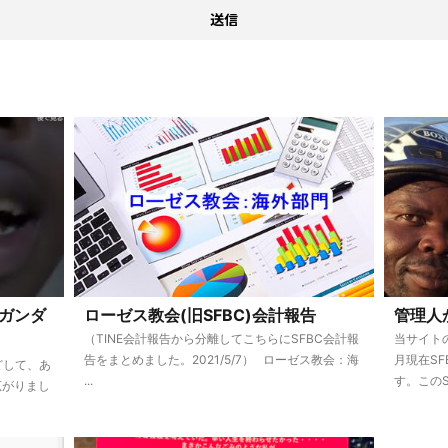
ガンダ
ローゼス教会(旧SFBC)会計報告
管理人
（TINE会計報告から分離してこちらにSFBC会計報
当サイトの
告をまとめました。2021/5/7） ローゼス教会：海
月現在S
どして、あ
...
す。このSF
広がりまし