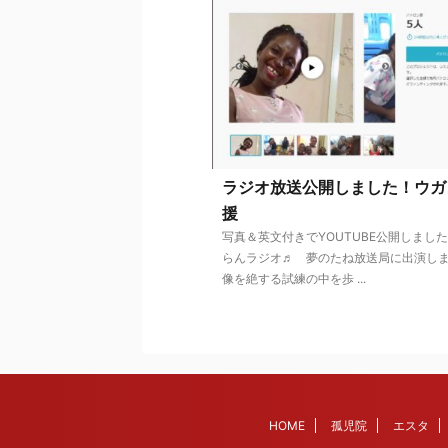
ラジオ放送公開しました！ウガ
援
写真＆英文付きでYOUTUBE公開しまし
らんラジオ♬ 夢のたね放送局に出演しま
像を絶する試練の中を歩 ...
HOME
孤児院
エスタ