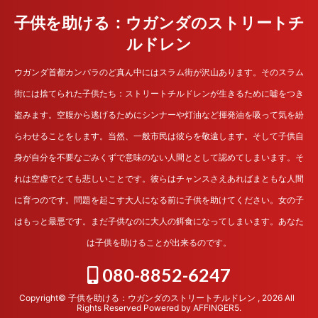
子供を助ける：ウガンダのストリートチ
ルドレン
ウガンダ首都カンパラのど真ん中にはスラム街が沢山あります。そのスラム
街には捨てられた子供たち：ストリートチルドレンが生きるために嘘をつき
盗みます。空腹から逃げるためにシンナーや灯油など揮発油を吸って気を紛
らわせることをします。当然、一般市民は彼らを敬遠します。そして子供自
身が自分を不要なごみくずで意味のない人間ととして認めてしまいます。そ
れは空虚でとても悲しいことです。彼らはチャンスさえあればまともな人間
に育つのです。問題を起こす大人になる前に子供を助けてください。女の子
はもっと最悪です。まだ子供なのに大人の餌食になってしまいます。あなた
は子供を助けることが出来るのです。
080-8852-6247
Copyright© 子供を助ける：ウガンダのストリートチルドレン , 2026 All
Rights Reserved Powered by
AFFINGER5
.