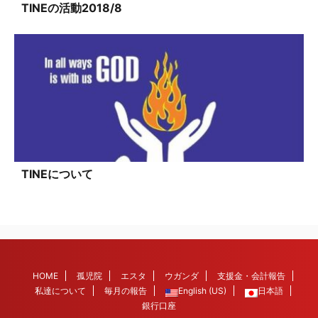
TINEの活動2018/8
TINEについて
HOME
孤児院
エスタ
ウガンダ
支援金・会計報告
私達について
毎月の報告
English (US)
日本語
銀行口座